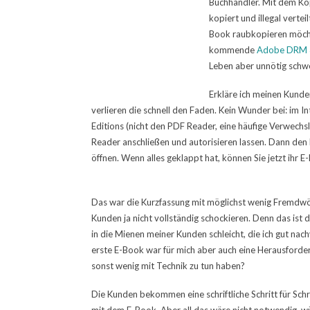
Buchhändler. Mit dem Kop
kopiert und illegal vertei
Book raubkopieren möcht
kommende
Adobe DRM 
Leben aber unnötig schw
Erkläre ich meinen Kunde
verlieren die schnell den Faden. Kein Wunder bei: im
Editions (nicht den PDF Reader, eine häufige Verwechsl
Reader anschließen und autorisieren lassen. Dann den 
öffnen. Wenn alles geklappt hat, können Sie jetzt ihr 
Das war die Kurzfassung mit möglichst wenig Fremdwört
Kunden ja nicht vollständig schockieren. Denn das ist 
in die Mienen meiner Kunden schleicht, die ich gut nachv
erste E-Book war für mich aber auch eine Herausforder
sonst wenig mit Technik zu tun haben?
Die Kunden bekommen eine schriftliche Schritt für Schr