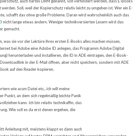
ierschutz, auch hartes DRM genannt, soll verhindert werden, dass E-Books
lt werden. Soll, weil der Kopierschutz relativ leicht zu umgehen ist. Wer ein E-
e, schafft das ohne große Probleme. Daran wird wahrscheinlich auch das
3
nicht lange etwas ändern. Weniger technikversierten Lesern wird das
er gemacht.
n, was sie vor der Lektüre ihres ersten E-Books alles machen müssen,
 Internet bei Adobe eine Adobe ID anlegen, das Programm Adobe Digital
ung) herunterladen und installieren, die ID in ADE eintragen, den E-Book-
Downloadlink in der E-Mail öffnen, aber nicht speichern, sondern mit ADE
E-Book auf den Reader kopieren.
ern wie acsm Datei etc., ich will meine
der Punkt, an dem sich regelmäßig leichte Panik
ollziehen kann. Ich bin relativ technikaffin, das
ung. Wie soll es da erst denen ergehen, die
itt Anleitung mit, meistens klappt es dann auch