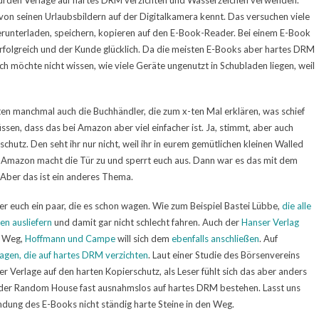
würden Verlage auf hartes DRM verzichten und Wasserzeichen verwenden.
n seinen Urlaubsbildern auf der Digitalkamera kennt. Das versuchen viele
erunterladen, speichern, kopieren auf den E-Book-Reader. Bei einem E-Book
rfolgreich und der Kunde glücklich. Da die meisten E-Books aber hartes DRM
ch möchte nicht wissen, wie viele Geräte ungenutzt in Schubladen liegen, weil
n manchmal auch die Buchhändler, die zum x-ten Mal erklären, was schief
ssen, dass das bei Amazon aber viel einfacher ist. Ja, stimmt, aber auch
hutz. Den seht ihr nur nicht, weil ihr in eurem gemütlichen kleinen Walled
 Amazon macht die Tür zu und sperrt euch aus. Dann war es das mit dem
. Aber das ist ein anderes Thema.
ter euch ein paar, die es schon wagen. Wie zum Beispiel Bastei Lübbe,
die alle
n ausliefern
und damit gar nicht schlecht fahren. Auch der
Hanser Verlag
n Weg,
Hoffmann und Campe
will sich dem
ebenfalls anschließen
. Auf
lagen, die auf hartes DRM verzichten
. Laut einer Studie des Börsenvereins
 Verlage auf den harten Kopierschutz, als Leser fühlt sich das aber anders
 oder Random House fast ausnahmslos auf hartes DRM bestehen. Lasst uns
findung des E-Books nicht ständig harte Steine in den Weg.