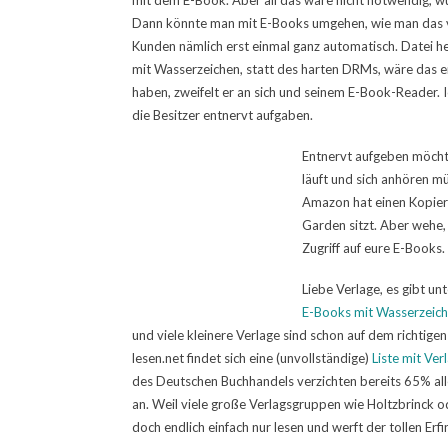
mit dem E-Book. Aber all das wäre nicht notwendig, 
Dann könnte man mit E-Books umgehen, wie man das vo
Kunden nämlich erst einmal ganz automatisch. Datei h
mit Wasserzeichen, statt des harten DRMs, wäre das e
haben, zweifelt er an sich und seinem E-Book-Reader. I
die Besitzer entnervt aufgaben.
Entnervt aufgeben möchte
läuft und sich anhören mü
Amazon hat einen Kopiersc
Garden sitzt. Aber wehe,
Zugriff auf eure E-Books
Liebe Verlage, es gibt un
E-Books mit Wasserzeiche
und viele kleinere Verlage sind schon auf dem richtige
lesen.net findet sich eine (unvollständige)
Liste mit Ver
des Deutschen Buchhandels verzichten bereits 65% aller
an. Weil viele große Verlagsgruppen wie Holtzbrinck
doch endlich einfach nur lesen und werft der tollen Er