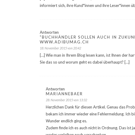
informiert sich, ihre Kund*innen und ihre Leser*innen 
Antworten
"BUCHHÄNDLER SOLLEN AUCH IN ZUKUNF
WWW.ADIBUMAG.CH
18. November 2015 von 20:42
[…] Wie man in Ihrem Blog lesen kann, ist Ihnen der h
Sie das so und worum geht es dabei überhaupt? […]
Antworten
MARIANNEBAER
28. November 2015 von 13:32
Herzlichen Dank für diesen Artikel. Genau das Probl
bekam ich immer wieder eine Fehlermeldung. Ich bin
Wunder endlich ging es.
Zudem finde ich es auch nicht in Ordnung. Das ist j
weder verleihen noch verschenken.