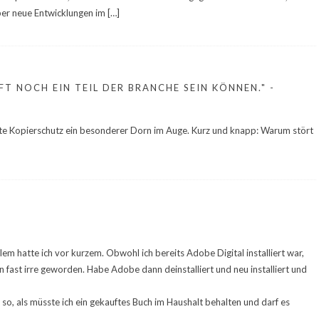
über neue Entwicklungen im […]
T NOCH EIN TEIL DER BRANCHE SEIN KÖNNEN." -
arte Kopierschutz ein besonderer Dorn im Auge. Kurz und knapp: Warum stört
em hatte ich vor kurzem. Obwohl ich bereits Adobe Digital installiert war,
 fast irre geworden. Habe Adobe dann deinstalliert und neu installiert und
a so, als müsste ich ein gekauftes Buch im Haushalt behalten und darf es